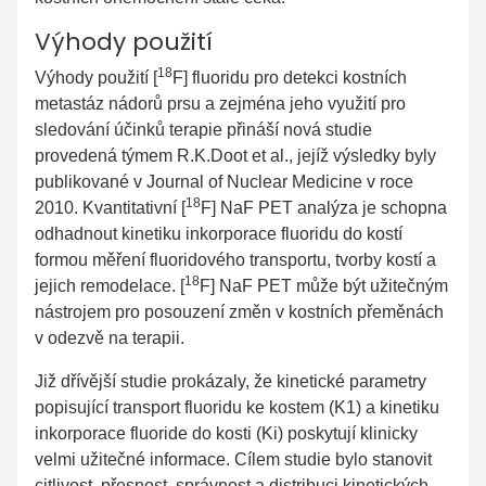
Výhody použití
18
Výhody použití [
F] fluoridu pro detekci kostních
metastáz nádorů prsu a zejména jeho využití pro
sledování účinků terapie přináší nová studie
provedená týmem R.K.Doot et al., jejíž výsledky byly
publikované v Journal of Nuclear Medicine v roce
18
2010. Kvantitativní [
F] NaF PET analýza je schopna
odhadnout kinetiku inkorporace fluoridu do kostí
formou měření fluoridového transportu, tvorby kostí a
18
jejich remodelace. [
F] NaF PET může být užitečným
nástrojem pro posouzení změn v kostních přeměnách
v odezvě na terapii.
Již dřívější studie prokázaly, že kinetické parametry
popisující transport fluoridu ke kostem (K1) a kinetiku
inkorporace fluoride do kosti (Ki) poskytují klinicky
velmi užitečné informace. Cílem studie bylo stanovit
citlivost, přesnost, správnost a distribuci kinetických