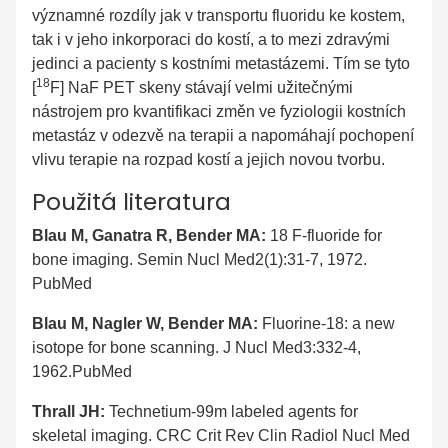
významné rozdíly jak v transportu fluoridu ke kostem,
tak i v jeho inkorporaci do kostí, a to mezi zdravými
jedinci a pacienty s kostními metastázemi. Tím se tyto
18
[
F] NaF PET skeny stávají velmi užitečnými
nástrojem pro kvantifikaci změn ve fyziologii kostních
metastáz v odezvě na terapii a napomáhají pochopení
vlivu terapie na rozpad kostí a jejich novou tvorbu.
Použitá literatura
Blau M, Ganatra R, Bender MA:
18 F-fluoride for
bone imaging. Semin Nucl Med2(1):31-7, 1972.
PubMed
Blau M, Nagler W, Bender MA:
Fluorine-18: a new
isotope for bone scanning. J Nucl Med3:332-4,
1962.PubMed
Thrall JH:
Technetium-99m labeled agents for
skeletal imaging. CRC Crit Rev Clin Radiol Nucl Med