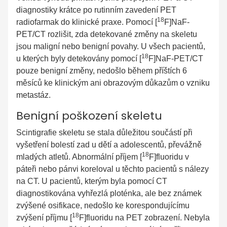
diagnostiky krátce po rutinním zavedení PET
18
radiofarmak do klinické praxe. Pomocí [
F]NaF-
PET/CT rozlišit, zda detekované změny na skeletu
jsou maligní nebo benigní povahy. U všech pacientů,
18
u kterých byly detekovány pomocí [
F]NaF-PET/CT
pouze benigní změny, nedošlo během příštích 6
měsíců ke klinickým ani obrazovým důkazům o vzniku
metastáz.
Benigní poškození skeletu
Scintigrafie skeletu se stala důležitou součástí při
vyšetření bolestí zad u dětí a adolescentů, převážně
18
mladých atletů. Abnormální příjem [
F]fluoridu v
páteři nebo pánvi koreloval u těchto pacientů s nálezy
na CT. U pacientů, kterým byla pomocí CT
diagnostikována vyhřezlá ploténka, ale bez známek
zvýšené osifikace, nedošlo ke korespondujícímu
18
zvýšení příjmu [
F]fluoridu na PET zobrazení. Nebyla