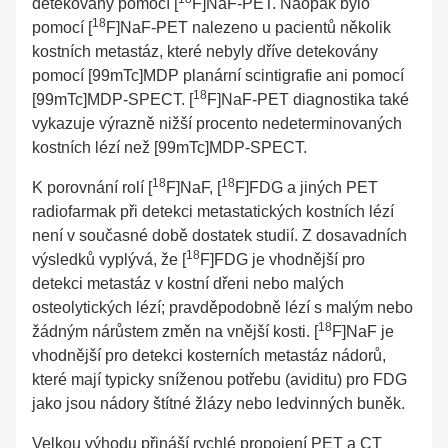
detekovány pomocí [
F]NaF-PET. Naopak bylo
18
pomocí [
F]NaF-PET nalezeno u pacientů několik
kostních metastáz, které nebyly dříve detekovány
pomocí [99mTc]MDP planární scintigrafie ani pomocí
18
[99mTc]MDP-SPECT. [
F]NaF-PET diagnostika také
vykazuje výrazně nižší procento nedeterminovaných
kostních lézí než [99mTc]MDP-SPECT.
18
18
K porovnání rolí [
F]NaF, [
F]FDG a jiných PET
radiofarmak při detekci metastatických kostních lézí
není v současné době dostatek studií. Z dosavadních
18
výsledků vyplývá, že [
F]FDG je vhodnější pro
detekci metastáz v kostní dřeni nebo malých
osteolytických lézí; pravděpodobně lézí s malým nebo
18
žádným nárůstem změn na vnější kosti. [
F]NaF je
vhodnější pro detekci kosterních metastáz nádorů,
které mají typicky sníženou potřebu (aviditu) pro FDG
jako jsou nádory štítné žlázy nebo ledvinných buněk.
Velkou výhodu přináší rychlé propojení PET a CT