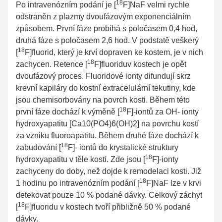
18
Po intravenózním podání je [
F]NaF velmi rychle
odstraněn z plazmy dvoufázovým exponenciálním
způsobem. První fáze probíhá s poločasem 0,4 hod,
druhá fáze s poločasem 2,6 hod. V podstatě veškerý
18
[
F]fluorid, který je krví dopraven ke kostem, je v nich
18
zachycen. Retence [
F]fluoriduv kostech je opět
dvoufázový proces. Fluoridové ionty difundují skrz
krevní kapiláry do kostní extracelulární tekutiny, kde
jsou chemisorbovány na povrch kosti. Během této
18
první fáze dochází k výměně [
F]-iontů za OH- ionty
hydroxyapatitu [Ca10(PO4)6(OH)2] na povrchu kostí
za vzniku fluoroapatitu. Během druhé fáze dochází k
18
zabudování [
F]- iontů do krystalické struktury
18
hydroxyapatitu v těle kosti. Zde jsou [
F]-ionty
zachyceny do doby, než dojde k remodelaci kosti. Již
18
1 hodinu po intravenózním podání [
F]NaF lze v krvi
detekovat pouze 10 % podané dávky. Celkový záchyt
18
[
F]fluoridu v kostech tvoří přibližně 50 % podané
dávky.