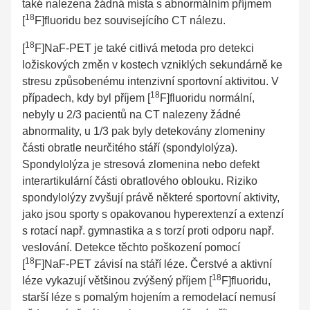
také nalezena žádná místa s abnormálním příjmem
18
[
F]fluoridu bez souvisejícího CT nálezu.
18
[
F]NaF-PET je také citlivá metoda pro detekci
ložiskových změn v kostech vzniklých sekundárně ke
stresu způsobenému intenzivní sportovní aktivitou. V
18
případech, kdy byl příjem [
F]fluoridu normální,
nebyly u 2/3 pacientů na CT nalezeny žádné
abnormality, u 1/3 pak byly detekovány zlomeniny
části obratle neurčitého stáří (spondylolýza).
Spondylolýza je stresová zlomenina nebo defekt
interartikulární části obratlového oblouku. Riziko
spondylolýzy zvyšují právě některé sportovní aktivity,
jako jsou sporty s opakovanou hyperextenzí a extenzí
s rotací např. gymnastika a s torzí proti odporu např.
veslování. Detekce těchto poškození pomocí
18
[
F]NaF-PET závisí na stáří léze. Čerstvé a aktivní
18
léze vykazují většinou zvýšený příjem [
F]fluoridu,
starší léze s pomalým hojením a remodelací nemusí