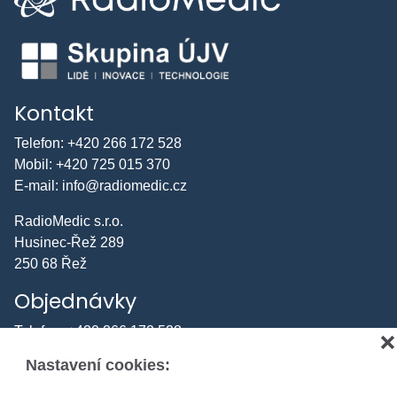
Kontakt
Telefon:
+420 266 172 528
Mobil:
+420 725 015 370
E-mail:
info@radiomedic.cz
RadioMedic s.r.o.
Husinec-Řež 289
250 68 Řež
Objednávky
Telefon:
+420 266 172 528
❌
Mobil:
+420 725 015 370
Nastavení cookies:
E-mail:
odbyt.rm@radiomedic.cz