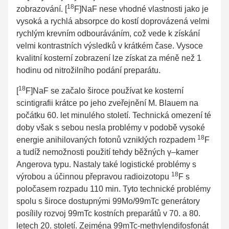
18
zobrazování. [
F]NaF nese vhodné vlastnosti jako je
vysoká a rychlá absorpce do kostí doprovázená velmi
rychlým krevním odbouráváním, což vede k získání
velmi kontrastních výsledků v krátkém čase. Vysoce
kvalitní kosterní zobrazení lze získat za méně než 1
hodinu od nitrožilního podání preparátu.
18
[
F]NaF se začalo široce používat ke kosterní
scintigrafii krátce po jeho zveřejnění M. Blauem na
počátku 60. let minulého století. Technická omezení té
doby však s sebou nesla problémy v podobě vysoké
18
energie anihilovaných fotonů vzniklých rozpadem
F
a tudíž nemožnosti použití tehdy běžných γ–kamer
Angerova typu. Nastaly také logistické problémy s
18
výrobou a účinnou přepravou radioizotopu
F s
poločasem rozpadu 110 min. Tyto technické problémy
spolu s široce dostupnými 99Mo/99mTc generátory
posílily rozvoj 99mTc kostních preparátů v 70. a 80.
letech 20. století. Zejména 99mTc-methylendifosfonát