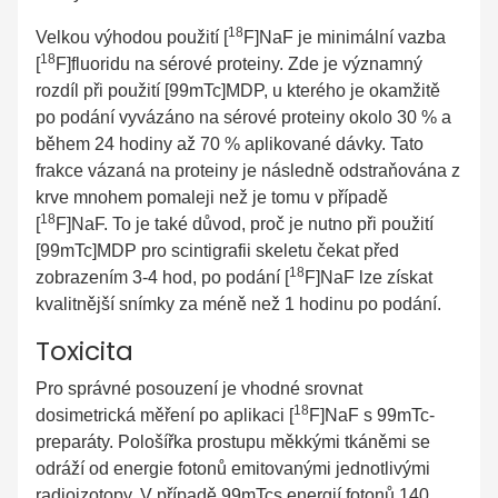
18
Velkou výhodou použití [
F]NaF je minimální vazba
18
[
F]fluoridu na sérové proteiny. Zde je významný
rozdíl při použití [99mTc]MDP, u kterého je okamžitě
po podání vyvázáno na sérové proteiny okolo 30 % a
během 24 hodiny až 70 % aplikované dávky. Tato
frakce vázaná na proteiny je následně odstraňována z
krve mnohem pomaleji než je tomu v případě
18
[
F]NaF. To je také důvod, proč je nutno při použití
[99mTc]MDP pro scintigrafii skeletu čekat před
18
zobrazením 3-4 hod, po podání [
F]NaF lze získat
kvalitnější snímky za méně než 1 hodinu po podání.
Toxicita
Pro správné posouzení je vhodné srovnat
18
dosimetrická měření po aplikaci [
F]NaF s 99mTc-
preparáty. Pološířka prostupu měkkými tkáněmi se
odráží od energie fotonů emitovanými jednotlivými
radioizotopy. V případě 99mTcs energií fotonů 140