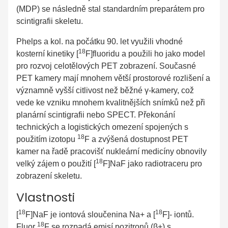
(MDP) se následně stal standardním preparátem pro
scintigrafii skeletu.
Phelps a kol. na počátku 90. let využili vhodné
18
kosterní kinetiky [
F]fluoridu a použili ho jako model
pro rozvoj celotělových PET zobrazení. Současné
PET kamery mají mnohem větší prostorové rozlišení a
významně vyšší citlivost než běžné γ-kamery, což
vede ke vzniku mnohem kvalitnějších snímků než při
planární scintigrafii nebo SPECT. Překonání
technických a logistických omezení spojených s
18
použitím izotopu
F a zvýšená dostupnost PET
kamer na řadě pracovišť nukleární medicíny obnovily
18
velký zájem o použití [
F]NaF jako radiotraceru pro
zobrazení skeletu.
Vlastnosti
18
18
[
F]NaF je iontová sloučenina Na+ a [
F]- iontů.
18
Fluor
F se rozpadá emisí pozitronů (β+) s