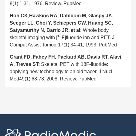
8(1):1-31, 1976. Review. PubMed
Hoh CK,Hawkins RA, Dahlbom M, Glaspy JA,
Seeger LL, Choi Y, Schiepers CW, Huang SC,
Satyamurthy N, Barrio JR, et al:
Whole body
18
skeletal imaging with [
F]fluoride ion and PET. J
Comput Assist Tomogr17(1):34-41, 1993. PubMed
Grant FD, Fahey FH, Packard AB, Davis RT, Alavi
A, Treves ST:
Skeletal PET with 18F-fluoride:
applying new technology to an old tracer. J Nucl
Med49(1):68-78, 2008. Review. PubMed