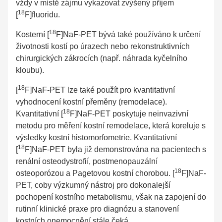
vždy v místě zájmu vykazovat zvýšený příjem
18
[
F]fluoridu.
18
Kosterní [
F]NaF-PET bývá také používáno k určení
životnosti kostí po úrazech nebo rekonstruktivních
chirurgických zákrocích (např. náhrada kyčelního
kloubu).
18
[
F]NaF-PET lze také použít pro kvantitativní
vyhodnocení kostní přeměny (remodelace).
18
Kvantitativní [
F]NaF-PET poskytuje neinvazivní
metodu pro měření kostní remodelace, která koreluje s
výsledky kostní histomorfometrie. Kvantitativní
18
[
F]NaF-PET byla již demonstrována na pacientech s
renální osteodystrofií, postmenopauzální
18
osteoporózou a Pagetovou kostní chorobou. [
F]NaF-
PET, coby výzkumný nástroj pro dokonalejší
pochopení kostního metabolismu, však na zapojení do
rutinní klinické praxe pro diagnózu a stanovení
kostních onemocnění stále čeká.