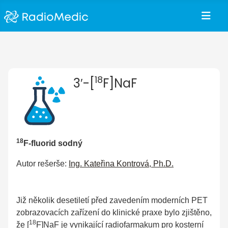
18
3′-[
F]NaF
18
F-fluorid sodný
Autor rešerše:
Ing. Kateřina Kontrová, Ph.D.
Již několik desetiletí před zavedením moderních PET
zobrazovacích zařízení do klinické praxe bylo zjištěno,
18
že [
F]NaF je vynikající radiofarmakum pro kosterní