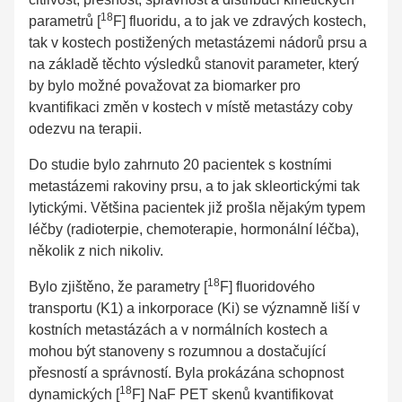
18
parametrů [
F] fluoridu, a to jak ve zdravých kostech,
tak v kostech postižených metastázemi nádorů prsu a
na základě těchto výsledků stanovit parameter, který
by bylo možné považovat za biomarker pro
kvantifikaci změn v kostech v místě metastázy coby
odezvu na terapii.
Do studie bylo zahrnuto 20 pacientek s kostními
metastázemi rakoviny prsu, a to jak skleortickými tak
lytickými. Většina pacientek již prošla nějakým typem
léčby (radioterpie, chemoterapie, hormonální léčba),
několik z nich nikoliv.
18
Bylo zjištěno, že parametry [
F] fluoridového
transportu (K1) a inkorporace (Ki) se významně liší v
kostních metastázách a v normálních kostech a
mohou být stanoveny s rozumnou a dostačující
přesností a správností. Byla prokázána schopnost
18
dynamických [
F] NaF PET skenů kvantifikovat