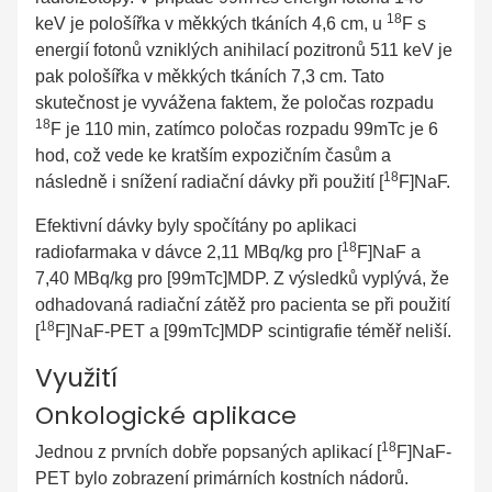
18
keV je pološířka v měkkých tkáních 4,6 cm, u
F s
energií fotonů vzniklých anihilací pozitronů 511 keV je
pak pološířka v měkkých tkáních 7,3 cm. Tato
skutečnost je vyvážena faktem, že poločas rozpadu
18
F je 110 min, zatímco poločas rozpadu 99mTc je 6
hod, což vede ke kratším expozičním časům a
18
následně i snížení radiační dávky při použití [
F]NaF.
Efektivní dávky byly spočítány po aplikaci
18
radiofarmaka v dávce 2,11 MBq/kg pro [
F]NaF a
7,40 MBq/kg pro [99mTc]MDP. Z výsledků vyplývá, že
odhadovaná radiační zátěž pro pacienta se při použití
18
[
F]NaF-PET a [99mTc]MDP scintigrafie téměř neliší.
Využití
Onkologické aplikace
18
Jednou z prvních dobře popsaných aplikací [
F]NaF-
PET bylo zobrazení primárních kostních nádorů.