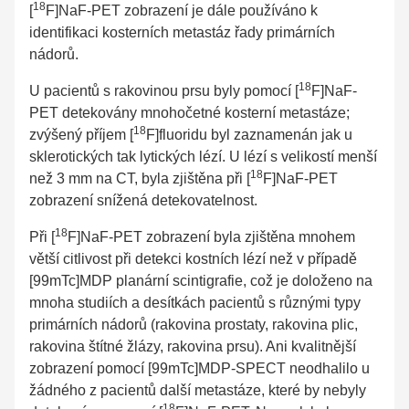
18
[
F]NaF-PET zobrazení je dále používáno k
identifikaci kosterních metastáz řady primárních
nádorů.
18
U pacientů s rakovinou prsu byly pomocí [
F]NaF-
PET detekovány mnohočetné kosterní metastáze;
18
zvýšený příjem [
F]fluoridu byl zaznamenán jak u
sklerotických tak lytických lézí. U lézí s velikostí menší
18
než 3 mm na CT, byla zjištěna při [
F]NaF-PET
zobrazení snížená detekovatelnost.
18
Při [
F]NaF-PET zobrazení byla zjištěna mnohem
větší citlivost při detekci kostních lézí než v případě
[99mTc]MDP planární scintigrafie, což je doloženo na
mnoha studiích a desítkách pacientů s různými typy
primárních nádorů (rakovina prostaty, rakovina plic,
rakovina štítné žlázy, rakovina prsu). Ani kvalitnější
zobrazení pomocí [99mTc]MDP-SPECT neodhalilo u
žádného z pacientů další metastáze, které by nebyly
18