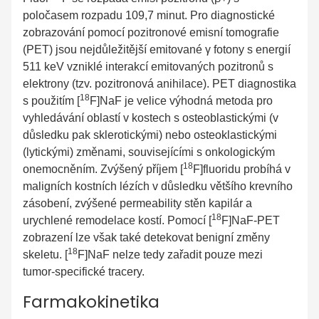
poločasem rozpadu 109,7 minut. Pro diagnostické
zobrazování pomocí pozitronové emisní tomografie
(PET) jsou nejdůležitější emitované γ fotony s energií
511 keV vzniklé interakcí emitovaných pozitronů s
elektrony (tzv. pozitronová anihilace). PET diagnostika
18
s použitím [
F]NaF je velice výhodná metoda pro
vyhledávání oblastí v kostech s osteoblastickými (v
důsledku pak sklerotickými) nebo osteoklastickými
(lytickými) změnami, souvisejícími s onkologickým
18
onemocněním. Zvýšený příjem [
F]fluoridu probíhá v
maligních kostních lézích v důsledku většího krevního
zásobení, zvýšené permeability stěn kapilár a
18
urychlené remodelace kostí. Pomocí [
F]NaF-PET
zobrazení lze však také detekovat benigní změny
18
skeletu. [
F]NaF nelze tedy zařadit pouze mezi
tumor-specifické tracery.
Farmakokinetika